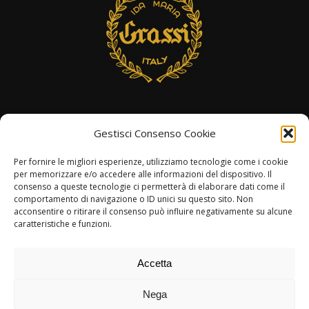
Proel S.p.A. Via alla Ruenia 37/43, CAP 64027
Gestisci Consenso Cookie
Sant’Omero (TE) ITALY
P.Iva 00778590679 Cap.soc.: € 8.000.000 i.v. – C.C.I.A.A.
Per fornire le migliori esperienze, utilizziamo tecnologie come i cookie
Te R.E.A. n. 95381
per memorizzare e/o accedere alle informazioni del dispositivo. Il
consenso a queste tecnologie ci permetterà di elaborare dati come il
comportamento di navigazione o ID unici su questo sito. Non
acconsentire o ritirare il consenso può influire negativamente su alcune
caratteristiche e funzioni.
Accetta
Nega